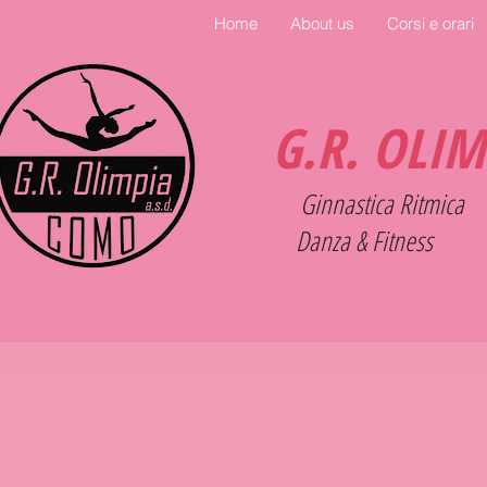
Home
About us
Corsi e orari
G.R. OLI
Ginnastica Ritmica
Danza & Fitness