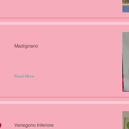
Madignano
Read More
D
Venegono Inferiore