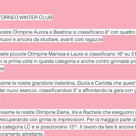
TORNEO WINTER CLUB
 nostre Olimpine Aurora e Beatrice si classificano 6º con quattro 
uovi e ancora da studiare, avanti così ragazze
nostre piccole Olimpine Marissa e Laura si classificano 16º su 3
 la prima volta in questa categoria e anche contro ginnaste più
be
issime le nostre grandone Valentina, Giulia e Carlotta che ques
dei nuovi esercizi, classificandosi 5º e affrontando la gara con
!
vissime le nostre Olimpine Elena, Iris e Rachele che eseguono 
 recuperando con grinta le imprecisioni. Per la maggior parte di
 categoria LC e si posizionano 12^. Il lavoro da fare è ancora t
oramento altrettanto.