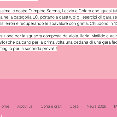
issime le nostre Olimpine Serena, Letizia e Chiara che, quasi tutt
 nella categoria LC, portano a casa tutti gli esercizi di gara s
si errori e recuperando le sbavature con grinta. Chiudono in 1
sizione per la squadra composta da Viola, Ilaria, Matilde e Vale
rlo) che calcano per la prima volta una pedana di una gara fed
meglio per la seconda prova!!!
Home
About us
Corsi e orari
Costi
News 2026
M