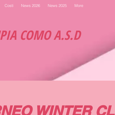
Costi
News 2026
News 2025
More
MPIA COMO A.S.D
NEO WINTER CL