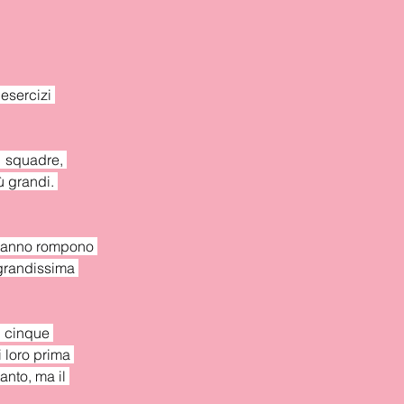
esercizi 
1 squadre, 
 grandi. 
t’anno rompono 
 grandissima 
i cinque 
 loro prima 
anto, ma il 