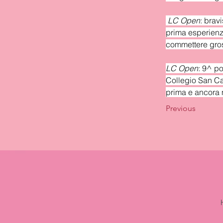
LC Open
: brav
prima esperienza
commettere gros
LC Open
: 9^ po
Collegio San Ca
prima e ancora 
Previous