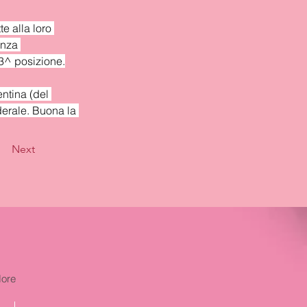
e alla loro 
enza 
3^ posizione.
ntina (del 
erale. Buona la 
Next
ore