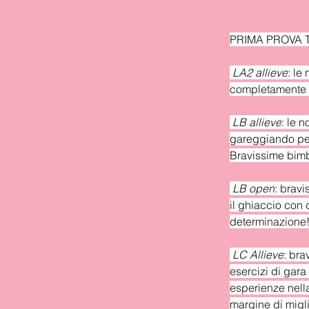
PRIMA PROVA 
LA2 allieve
: le
completamente n
LB allieve
: le 
gareggiando per
Bravissime bim
LB open
: brav
il ghiaccio con 
determinazione
LC Allieve
: bra
esercizi di gara
esperienze nella
margine di migli