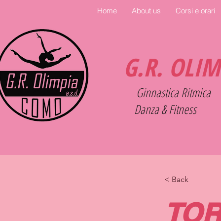
Home
About us
Corsi e orari
G.R. OLI
Ginnastica Ritmica
Danza & Fitness
< Back
TOR