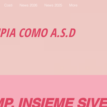
Costi
News 2026
News 2025
More
MPIA COMO A.S.D
P. INSIEME SIVE