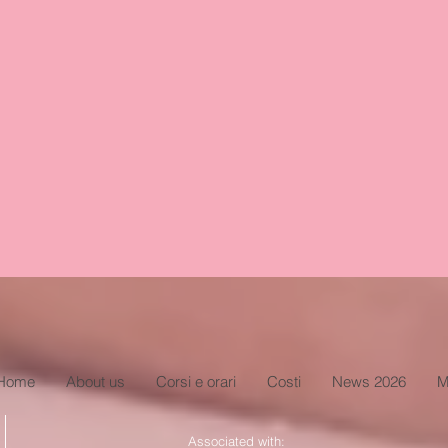
Home
About us
Corsi e orari
Costi
News 2026
M
Associated with: