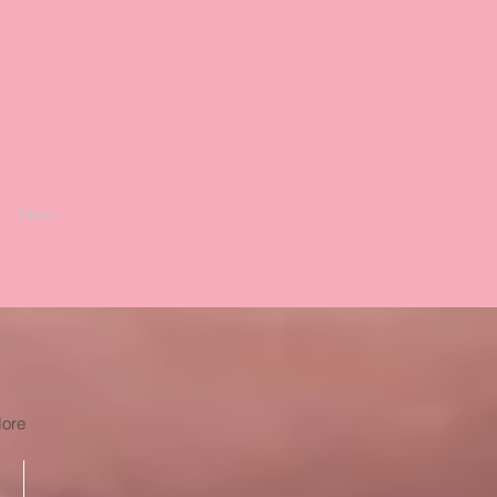
Next
ore