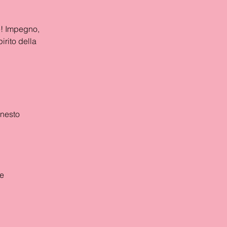
e! Impegno, 
irito della 
rnesto
te