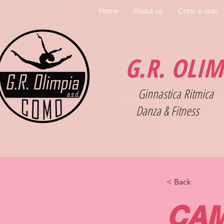
Home
About us
Corsi e orari
G.R. OLI
Ginnastica Ritmica
Danza & Fitness
< Back
CAM