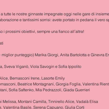
a tutte le nostre ginnaste impegnate oggi nelle gare di insiem
borazione e tantissimi sorrisi: avete portato in pedana il vero sp
o i prossimi obiettivi, sempre una fianco all’altra!
ti  
miglior punteggio) Marika Giorgi, Anita Bartolotta e Ginevra E
, Sveva Viganò, Viola Savogin e Sofia Ippolito
Alice, Bernasconi Irene, Lasorte Emily
rnasconi, Beatrice Montagnani, Giorgia Foglia, Valentina Rien
tani, Sofia Saftenko, Mia Pedrazzoli, Giada Guerrieri
 Melissa, Montani Camilla, Tinnirello Alice, Vadalà Elisa
e, Valentina Basile, Serena Capuano, Giulia Corti