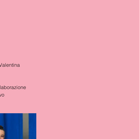
 Valentina
llaborazione
vo