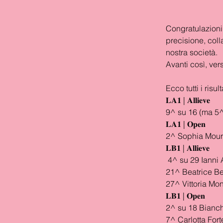
Congratulazioni 
precisione, colla
nostra società.
Avanti così, vers
Ecco tutti i risulta
𝐋𝐀𝟏 | 𝐀𝐥𝐥𝐢𝐞𝐯𝐞
9^ su 16 (ma 5^ 
𝐋𝐀𝟏 | 𝐎𝐩𝐞𝐧
2^ Sophia Moura
𝐋𝐁𝟏 | 𝐀𝐥𝐥𝐢𝐞𝐯𝐞
 4^ su 29 Ianni 
21^ Beatrice Be
27^ Vittoria Mon
𝐋𝐁𝟏 | 𝐎𝐩𝐞𝐧
2^ su 18 Bianchi
7^ Carlotta Fort