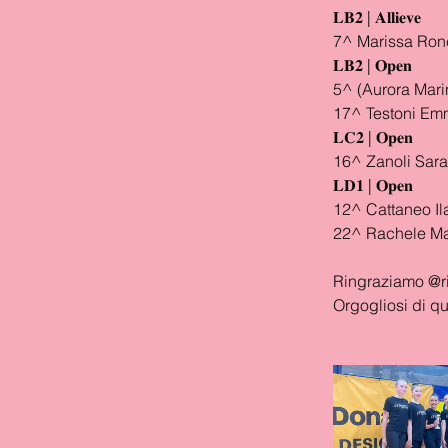
𝐋𝐁𝟐 | 𝐀𝐥𝐥𝐢𝐞𝐯𝐞
7^ Marissa Ronc
𝐋𝐁𝟐 | 𝐎𝐩𝐞𝐧
5^ (Aurora Mari
17^ Testoni Em
𝐋𝐂𝟐 | 𝐎𝐩𝐞𝐧
16^ Zanoli Sara
𝐋𝐃𝟏 | 𝐎𝐩𝐞𝐧
12^ Cattaneo Ila
22^ Rachele Man
Ringraziamo @ri
Orgogliosi di q