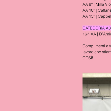
AA 8° | Milla Vio
AA 10° | Cattane
AA 15° | Cappell
CATEGORIA A3
16^ AA | D’Amic
Complimenti a tu
lavoro che stiam
COSÌ!