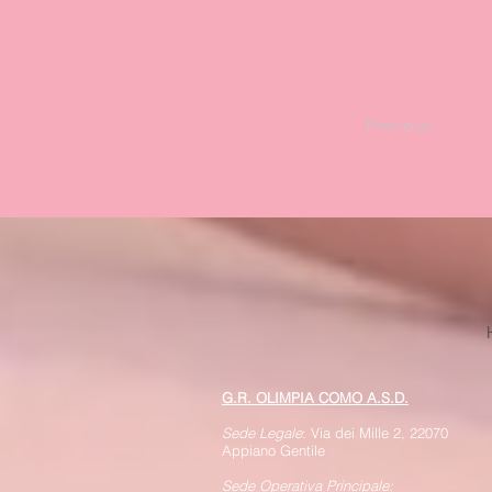
Previous
G.R. OLIMPIA COMO A.S.D.
Sede Legale
: Via dei Mille 2, 22070
Appiano Gentile
Sede Operativa Principale: